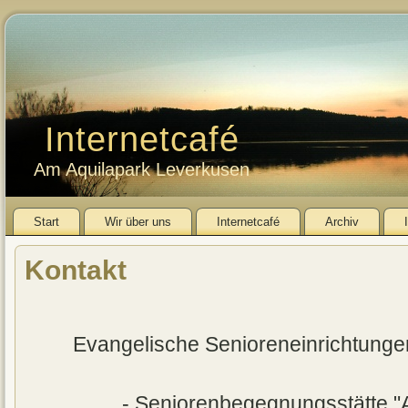
Internetcafé
Am Aquilapark Leverkusen
Start
Wir über uns
Internetcafé
Archiv
Kontakt
Evangelische Senioreneinrichtun
- Seniorenbegegnungsstätte "A